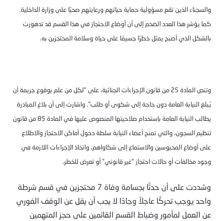
والسجناء الذين تقع مسؤولية حماية حياتهم ورعايتهم صحيًا على وزارة الداخلية.
كما يؤشر هذا العدد الضخم إلى أن أوضاع الاحتجاز في هذا القسم قد تدهورت
بالشكل الذي أصبح يمثل خطرًا جسيمًا على حياة وسلامة المحتجزين به.
وتنص المادة 25 من قانون الإجراءات الجنائية، على "لكل من علم بوقوع جريمة أن
يُبلغ النيابة العامة دون حاجة إلى شكوى أو طلب". واشارت إلى أن بلاغ المبادرة
يطالب النيابة العامة باستخدام صلاحيتها المنصوص عليها في المادة 85 من قانون
تنظيم السجون، والتي تمنح أعضاء النيابة سلطة دخول أماكن الاحتجاز والاطلاع
على أوضاع المحبوسين والاستماع إلى شكاواهم، واتخاذ الإجراءات اللازمة في
وجود مخالفات أو حالات احتجاز "غير قانوني" أو تعرض للخطر.
وشددت على أن حدثًا بجسامة وفاة 7 محتجزين في قسم شرطة
واحد يوجب تحركًا عاجلاً وجادًا لا يجب أن يقل عن الوقف الفوري
عن العمل لمأمور وضباط القسم القائمين على حجز المتهمين