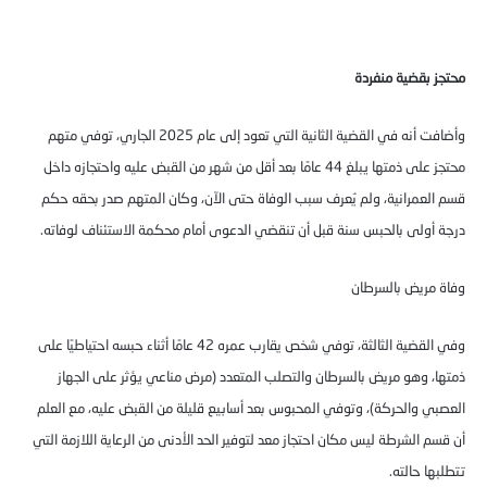
محتجز بقضية منفردة
وأضافت أنه في القضية الثانية التي تعود إلى عام 2025 الجاري، توفي متهم
محتجز على ذمتها يبلغ 44 عامًا بعد أقل من شهر من القبض عليه واحتجازه داخل
قسم العمرانية، ولم يُعرف سبب الوفاة حتى الآن، وكان المتهم صدر بحقه حكم
درجة أولى بالحبس سنة قبل أن تنقضي الدعوى أمام محكمة الاستئناف لوفاته.
وفاة مريض بالسرطان
وفي القضية الثالثة، توفي شخص يقارب عمره 42 عامًا أثناء حبسه احتياطيًا على
ذمتها، وهو مريض بالسرطان والتصلب المتعدد (مرض مناعي يؤثر على الجهاز
العصبي والحركة)، وتوفي المحبوس بعد أسابيع قليلة من القبض عليه، مع العلم
أن قسم الشرطة ليس مكان احتجاز معد لتوفير الحد الأدنى من الرعاية اللازمة التي
تتطلبها حالته.