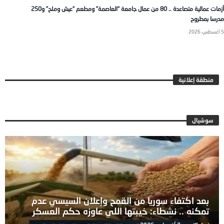
أزمات عمالية متصاعدة .. 80 من عمال جامعة “العاصمة” ومطعم “عيش وملح” و250
مدرسا بمطروح
5 أغسطس، 2026
منطقة إعلانية
سوشيال
بعد اكتفاء سوريا من القمح وإعلان السيسي عدم
تمكنه .. نشطاء: خيبتها اللي عاوزه حكم العسكر