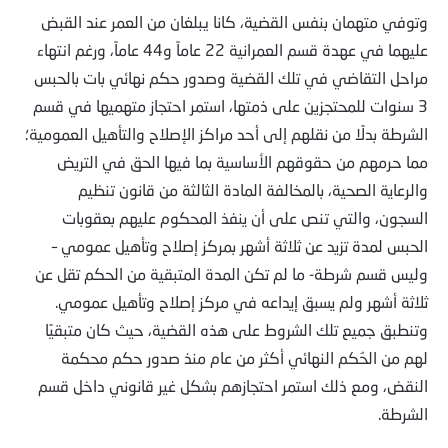
وتوفي متهمان بنفس القضية، كانا يبلغان من العمر عند القبض
عليهما في عهدة قسم العمرانية 22 عاماً و44 عاماً، ورغم انتهاء
مراحل التقاضي في تلك القضية وصدور حكم نهائي بات بالحبس
3 سنوات للمحتجزين على ذمتها، استمر احتجاز متهميها في قسم
الشرطة بدلًا من نقلهم إلى أحد مراكز الإصلاح والتأهيل العمومية؛
مما حرمهم من حقوقهم الأساسية بما فيها الحق في التريض
والرعاية الصحية، بالمخالفة المادة الثالثة من قانون تنظيم
السجون، والتي تنص على أن ينفذ المحكوم عليهم بعقوبات
الحبس لمدة تزيد عن ثلاثة أشهر بمركز إصلاح وتأهيل عمومي –
وليس قسم شرطة- ما لم تكن المدة المتبقية من الحكم تقل عن
ثلاثة أشهر ولم يسبق إيداعه في مركز إصلاح وتأهيل عمومي.
وتنطبق جميع تلك الشروط على هذه القضية، حيث كان متبقيًا
لهم من الحُكم النهائي أكثر من عام منذ صدور حكم محكمة
النقض، ومع ذلك استمر احتجازهم بشكل غير قانوني داخل قسم
الشرطة.