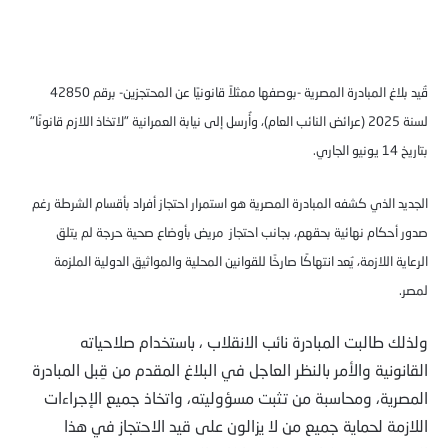
قُيد بلاغ المبادرة المصرية -بوصفها ممثلاً قانونيًا عن المحتجزين- برقم 42850
لسنة 2025 (عرائض النائب العام)، وأُرسل إلى نيابة العمرانية "لاتخاذ اللازم قانونًا"
بتاريخ 14 يونيو الجاري.
الجديد الذي كشفه المبادرة المصرية هو استمرار احتجاز أفراد بأقسام الشرطة رغم
صدور أحكام نهائية بحقهم، بجانب احتجاز مريض بأوضاع صحية حرجة لم يتلق
الرعاية اللازمة، يُعد انتهاكًا صارخًا للقوانين المحلية والمواثيق الدولية الملزمة
لمصر.
ولذلك طالبت المبادرة نائب الانقلاب ، باستخدام صلاحياته
القانونية والأمر بالنظر العاجل في البلاغ المقدم من قِبل المبادرة
المصرية، ومحاسبة من تثبت مسؤوليته، واتخاذ جميع الإجراءات
اللازمة لحماية جميع من لا يزالون على قيد الاحتجاز في هذا