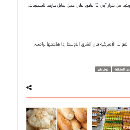
وفي وقت سابق السبت، أفادت تقارير أن قاذفات أميركية من طراز "بي 2" قادرة على حمل قنابل خارقة للتحصينات،
قوات الأميركية في الشرق الأوسط إذا هاجمها ترامب،
أمن المنطقة
غوتيريش: