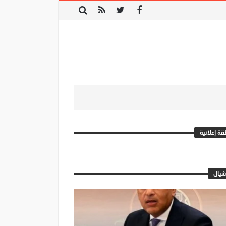
ة إعلانية
يال