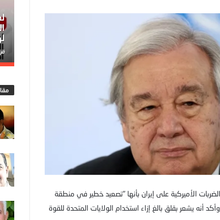
لع
ال
لر
فري
مقا
لضربات الأميركية على إيران بأنها "تصعيد خطير في منطقة
أكد أنه يشعر بقلق بالغ إزاء استخدام الولايات المتحدة للقوة