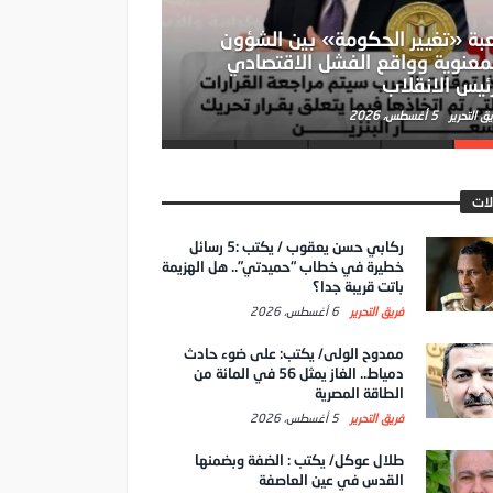
بة «تغيير الحكومة» بين الشؤون
معنوية وواقع الفشل الاقتصادي
ئيس الانقلاب
ق التحرير
5 أغسطس، 2026
لات
ركابي حسن يعقوب / يكتب :5 رسائل
خطيرة في خطاب “حميدتي”.. هل الهزيمة
باتت قريبة جدا؟
فريق التحرير
6 أغسطس، 2026
ممدوح الولى/ يكتب: على ضوء حادث
دمياط.. الغاز يمثل 56 في المائة من
الطاقة المصرية
فريق التحرير
5 أغسطس، 2026
طلال عوكل/ يكتب : الضفة وبضمنها
القدس في عين العاصفة