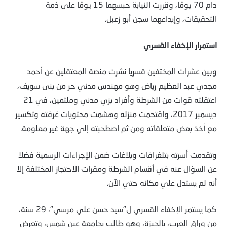
دام 70 يومًا، وقررت النيابة حبسهما 15 يومًا على ذمة
التحقيقات، وإيداعهما سجن أبو زعبل.
استمرار الإخفاء القسري
وبين عشرات المختفين قسريا نشرت منصة المعتقلين عن أحمد
مجدي عبد العظيم رياض وهو مهندس مدني حر من بنى سويف،
اعتقلته قوات من الشرطة وأفراد بزي مدني وملثمين، في 21
ديسمبر 2017، واقتحمت منزله وهشمت محتويات غرفته وتكسير
مع أخذ بعض متعلقاته ومن ثم اصطحبته إلي جهة غير معلومة.
وتقدمت أسرته بتلغرافات وبلاغات ضمن الإجراءات الرسمية فضلا
عن السؤال عنه في أقسام الشرطة ومقرات الاحتجاز المختلفة إلا
أنه لم يستدل علي مكانه حتي الآن.
كما يستمر الإخفاء القسري ل"سيد حسن علي مرسي"، 29 سنة،
من وراق العرب، بالجيزة، وهو طالب بجامعة عين شمس، وتعرض