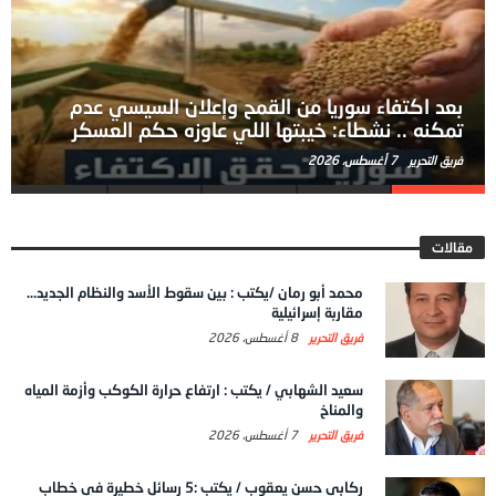
بعد اكتفاء سوريا من القمح وإعلان السيسي عدم
تمكنه .. نشطاء: خيبتها اللي عاوزه حكم العسكر
فريق التحرير
7 أغسطس، 2026
مقالات
محمد أبو رمان /يكتب : بين سقوط الأسد والنظام الجديد…
مقاربة إسرائيلية
فريق التحرير
8 أغسطس، 2026
سعيد الشهابي / يكتب : ارتفاع حرارة الكوكب وأزمة المياه
والمناخ
فريق التحرير
7 أغسطس، 2026
ركابي حسن يعقوب / يكتب :5 رسائل خطيرة في خطاب