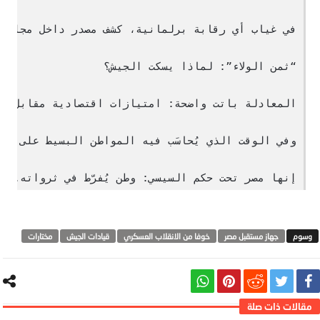
إنها مصر تحت حكم السيسي: وطن يُفرّط في ثرواته... 
جهاز مستقبل مصر
خوفا من الانقلاب العسكري
قيادات الجيش
مختارات