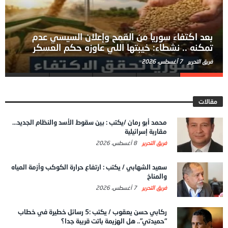
بعد اكتفاء سوريا من القمح وإعلان السيسي عدم
تمكنه .. نشطاء: خيبتها اللي عاوزه حكم العسكر
فريق التحرير
7 أغسطس، 2026
مقالات
محمد أبو رمان /يكتب : بين سقوط الأسد والنظام الجديد…
مقاربة إسرائيلية
فريق التحرير
8 أغسطس، 2026
سعيد الشهابي / يكتب : ارتفاع حرارة الكوكب وأزمة المياه
والمناخ
فريق التحرير
7 أغسطس، 2026
ركابي حسن يعقوب / يكتب :5 رسائل خطيرة في خطاب
“حميدتي”.. هل الهزيمة باتت قريبة جدا؟